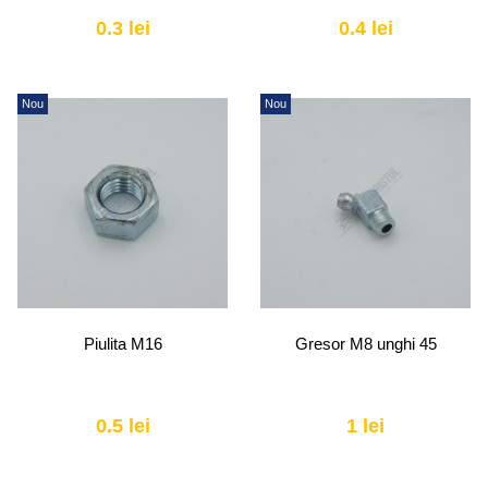
0.3 lei
0.4 lei
Nou
Nou
Piulita M16
Gresor M8 unghi 45
0.5 lei
1 lei