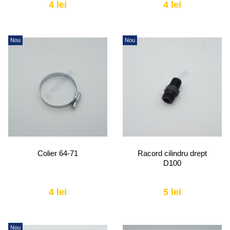
4 lei
4 lei
Nou
Nou
Colier 64-71
Racord cilindru drept
D100
4 lei
5 lei
Nou