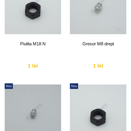
Piulita M18 N
Gresor M8 drept
1 lei
1 lei
Nou
Nou