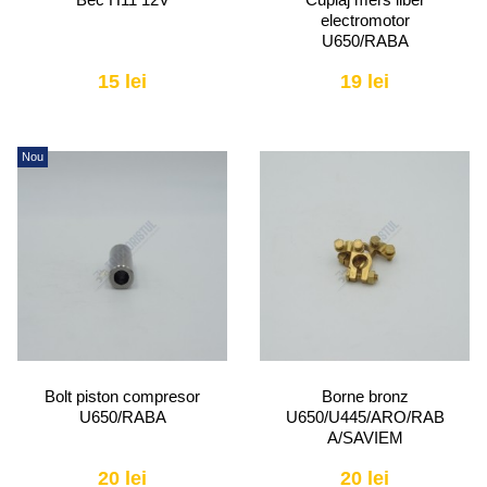
electromotor
U650/RABA
15 lei
19 lei
Nou
Bolt piston compresor
Borne bronz
U650/RABA
U650/U445/ARO/RAB
A/SAVIEM
20 lei
20 lei