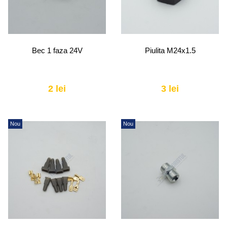
Bec 1 faza 24V
Piulita M24x1.5
2 lei
3 lei
Nou
Nou