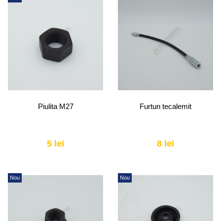
Piulita M27
Furtun tecalemit
5 lei
8 lei
Nou
Nou