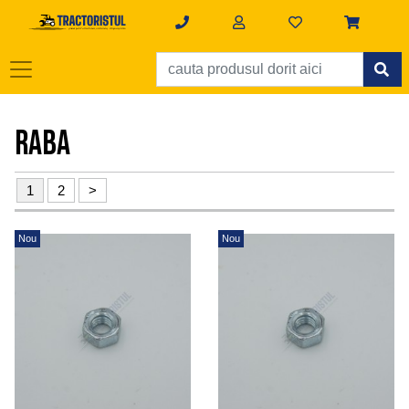
RABA
1
2
>
Nou
Nou