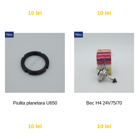
10 lei
10 lei
Nou
Nou
Piulita planetara U650
Bec H4 24V75/70
10 lei
10 lei