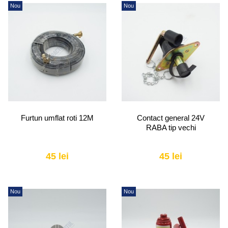
Nou
Nou
Furtun umflat roti 12M
Contact general 24V
RABA tip vechi
45 lei
45 lei
Nou
Nou