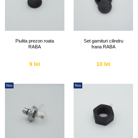
Piulita prezon roata
Set garnituri cilindru
RABA
frana RABA
9 lei
10 lei
Nou
Nou