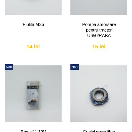
Piulita M36
Pompa amorsare
pentru tractor
U650/RABA
14 lei
15 lei
Nou
Nou
Bec H11 12V
Cuplaj mers liber