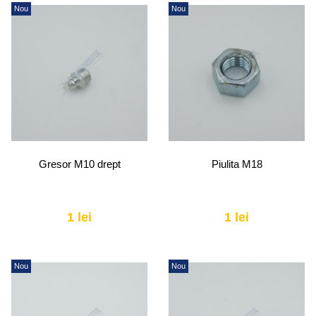
Nou
Nou
Gresor M10 drept
Piulita M18
1 lei
1 lei
Nou
Nou