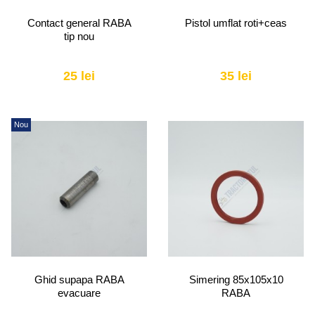
Contact general RABA
Pistol umflat roti+ceas
tip nou
25 lei
35 lei
Nou
Ghid supapa RABA
Simering 85x105x10
evacuare
RABA