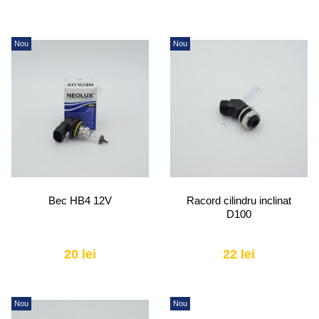
Nou
Nou
Bec HB4 12V
Racord cilindru inclinat
D100
20 lei
22 lei
Nou
Nou