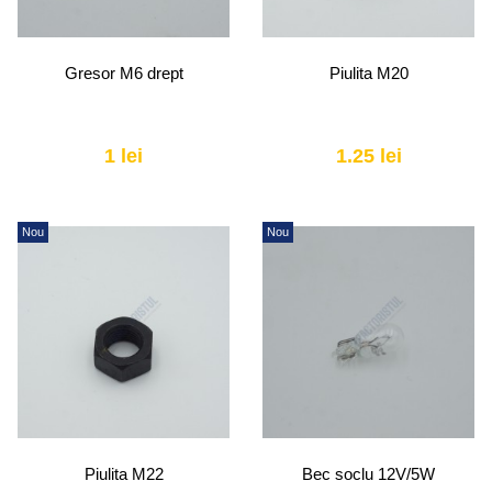
Gresor M6 drept
Piulita M20
1 lei
1.25 lei
Nou
Nou
Piulita M22
Bec soclu 12V/5W