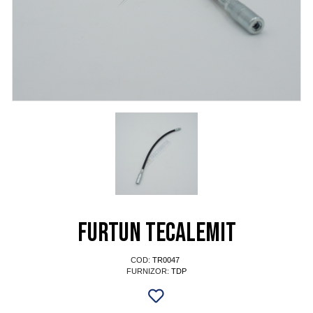
Furtun tecalemit
COD:
TR0047
FURNIZOR:
TDP