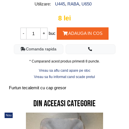
Utilizare:
U445
,
RABA
,
U650
8
lei
buc
ADAUGA IN COS
Comanda rapida
* Cumparand acest produs primesti
8
puncte.
Vreau sa aflu cand apare pe stoc
Vreau sa fiu informat cand scade pretul
Furtun tecalemit cu cap gresor
Din aceeasi categorie
Nou