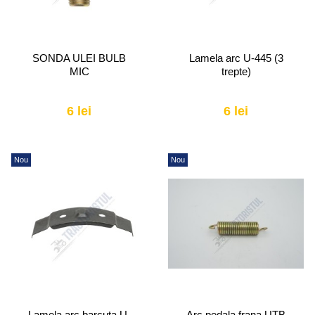
SONDA ULEI BULB
Lamela arc U-445 (3
MIC
trepte)
6 lei
6 lei
Nou
Nou
Lamela arc barcuta U-
Arc pedala frana UTB