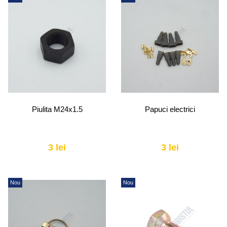
Piulita M24x1.5
Papuci electrici
3 lei
3 lei
Nou
Nou