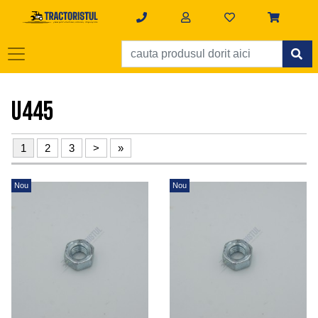
U445
1
2
3
>
»
Nou
Nou