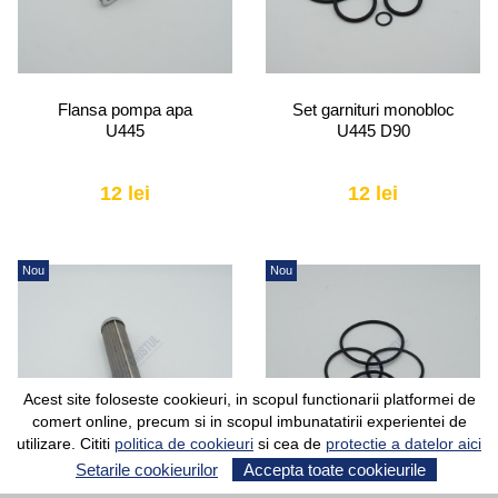
Flansa pompa apa
Set garnituri monobloc
U445
U445 D90
12 lei
12 lei
Nou
Nou
Acest site foloseste cookieuri, in scopul functionarii platformei de
comert online, precum si in scopul imbunatatirii experientei de
utilizare. Cititi
politica de cookieuri
si cea de
protectie a datelor aici
Setarile cookieurilor
Accepta toate cookieurile