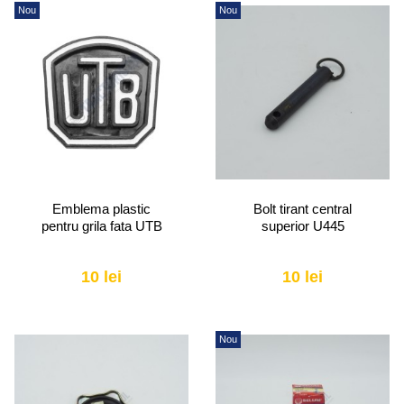
Nou
Nou
Emblema plastic
Bolt tirant central
pentru grila fata UTB
superior U445
10 lei
10 lei
Nou