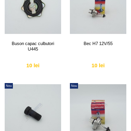
Buson capac culbutori
Bec H7 12V/55
U445
10 lei
10 lei
Nou
Nou