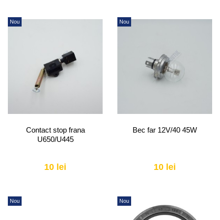
Nou
Nou
Contact stop frana
Bec far 12V/40 45W
U650/U445
10 lei
10 lei
Nou
Nou