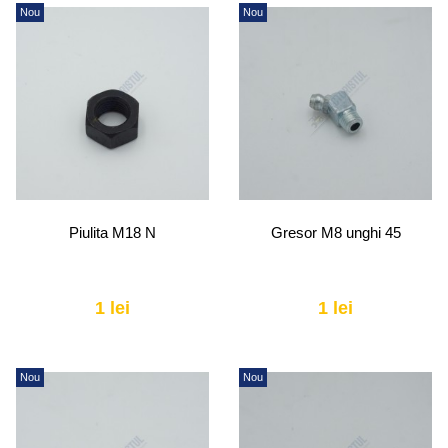
Nou
Nou
Piulita M18 N
Gresor M8 unghi 45
1 lei
1 lei
Nou
Nou