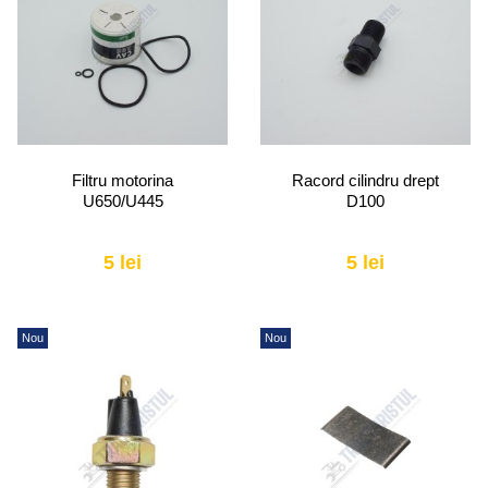
Filtru motorina
Racord cilindru drept
U650/U445
D100
5 lei
5 lei
Nou
Nou