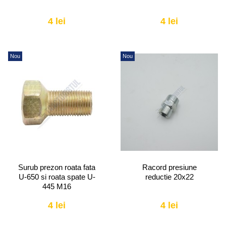
4 lei
4 lei
Nou
Nou
Surub prezon roata fata
Racord presiune
U-650 si roata spate U-
reductie 20x22
445 M16
4 lei
4 lei