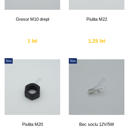
Gresor M10 drept
Piulita M22
1 lei
1.25 lei
Nou
Nou
Piulita M20
Bec soclu 12V/5W