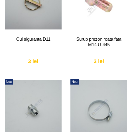
Cui siguranta D11
Surub prezon roata fata
M14 U-445
3 lei
3 lei
Nou
Nou