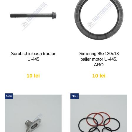
Surub chiuloasa tractor
Simering 95x120x13
U-445
palier motor U-445,
ARO
10 lei
10 lei
Nou
Nou