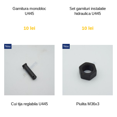
Garnitura monobloc
Set garnituri instalatie
U445
hidraulica U445
10 lei
10 lei
Nou
Nou
Cui tija reglabila U445
Piulita M36x3