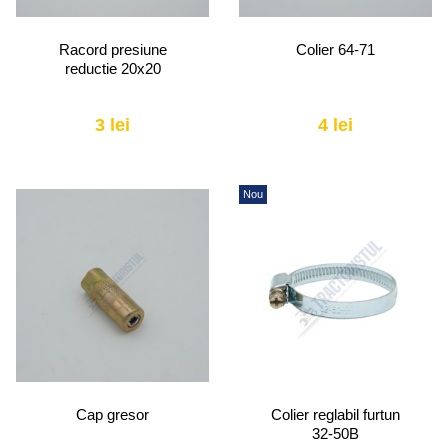
Racord presiune
Colier 64-71
reductie 20x20
3 lei
4 lei
Nou
Cap gresor
Colier reglabil furtun
32-50B