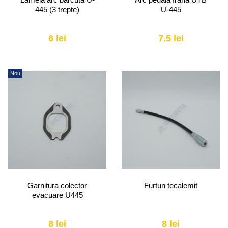
445 (3 trepte)
U-445
6 lei
7.5 lei
Nou
Garnitura colector
Furtun tecalemit
evacuare U445
8 lei
8 lei