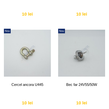
10 lei
10 lei
Nou
Nou
Cercel ancora U445
Bec far 24V55/50W
10 lei
10 lei