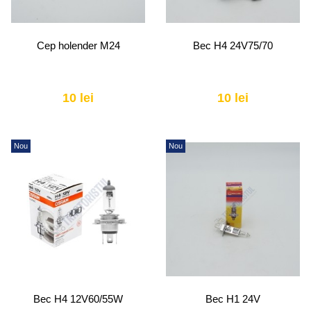
Cep holender M24
Bec H4 24V75/70
10 lei
10 lei
Nou
Nou
Bec H4 12V60/55W
Bec H1 24V