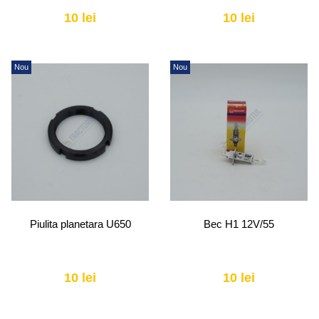
10 lei
10 lei
Nou
Nou
Piulita planetara U650
Bec H1 12V/55
10 lei
10 lei