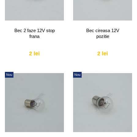
Bec 2 faze 12V stop
Bec cireasa 12V
frana
pozitie
2 lei
2 lei
Nou
Nou