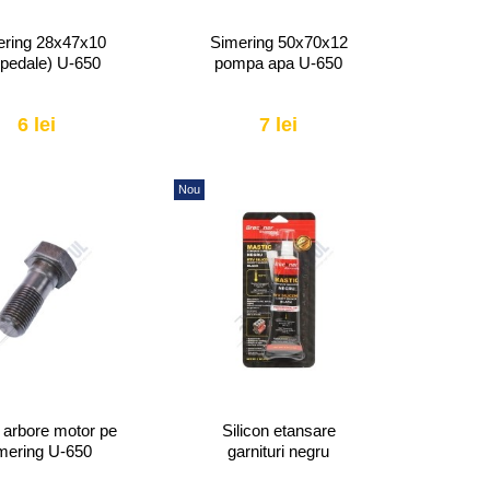
ering 28x47x10
Simering 50x70x12
 pedale) U-650
pompa apa U-650
6 lei
7 lei
Nou
 arbore motor pe
Silicon etansare
mering U-650
garnituri negru