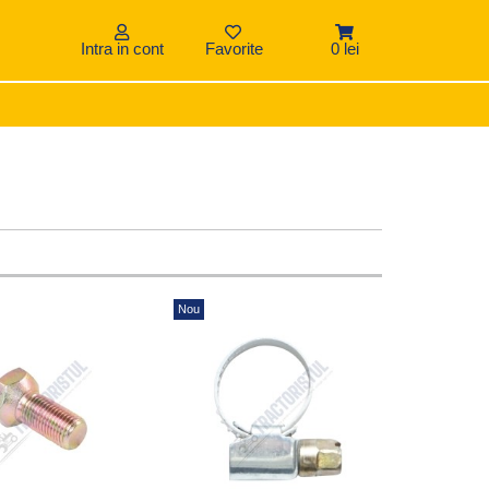
Intra in cont
Favorite
0 lei
Nou