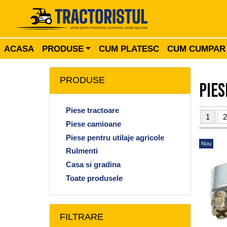
ACASA
PRODUSE
CUM PLATESC
CUM CUMPAR
PRODUSE
Pies
Piese tractoare
1
2
Piese camioane
Piese pentru utilaje agricole
Nou
Rulmenti
Casa si gradina
Toate produsele
FILTRARE