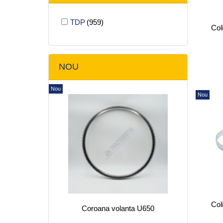
TDP
(959)
Coli
NOU
Nou
Nou
Coli
Coroana volanta U650