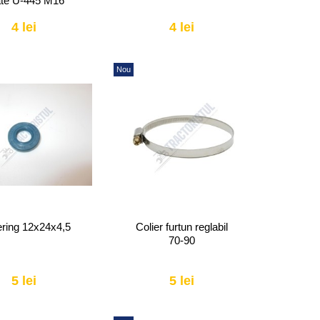
te U-445 M16
4 lei
4 lei
Nou
ring 12x24x4,5
Colier furtun reglabil
70-90
5 lei
5 lei