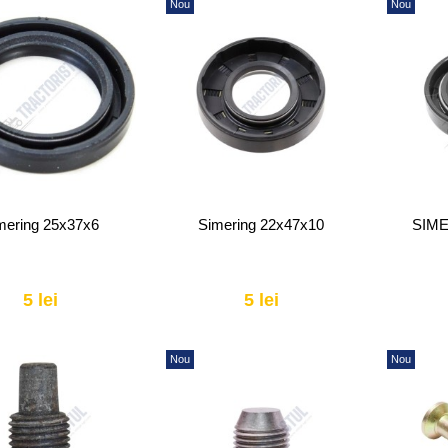
Nou
Nou
mering 25x37x6
Simering 22x47x10
SIME
5 lei
5 lei
Nou
Nou