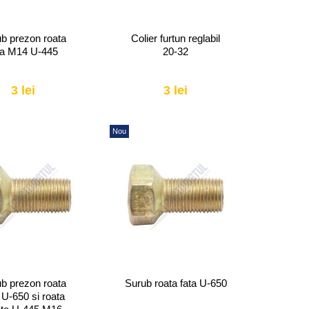
b prezon roata
Colier furtun reglabil
ta M14 U-445
20-32
3 lei
3 lei
Nou
b prezon roata
Surub roata fata U-650
 U-650 si roata