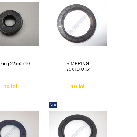
ering 22x50x10
SIMERING
75X100X12
10 lei
10 lei
Nou