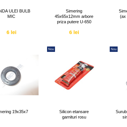
NDA ULEI BULB
Simering
Sim
MIC
45x65x12mm arbore
(ax
priza putere U-650
6 lei
6 lei
Nou
Nou
mering 19x35x7
Silicon etansare
Surub
garnituri rosu
si