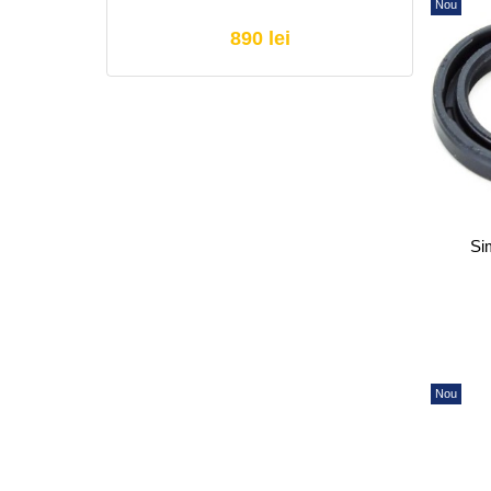
Nou
890 lei
Si
Nou