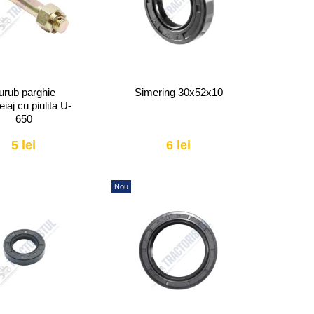
urub parghie
Simering 30x52x10
iaj cu piulita U-
650
5 lei
6 lei
Nou