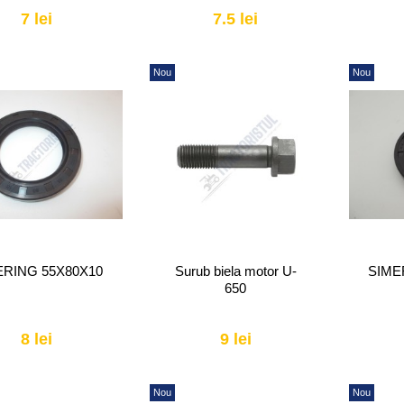
7 lei
7.5 lei
Nou
Nou
ERING 55X80X10
Surub biela motor U-
SIME
650
8 lei
9 lei
Nou
Nou