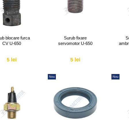
ub blocare furca
Surub fixare
S
CV U-650
servomotor U-650
ambre
5 lei
5 lei
Nou
Nou