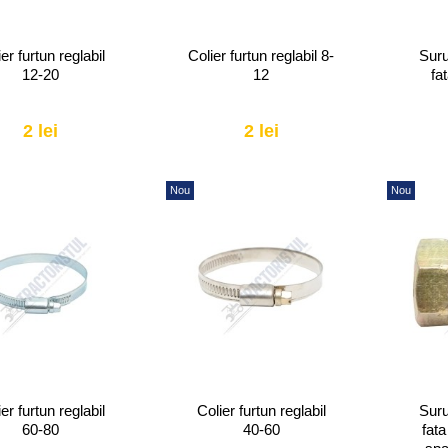
er furtun reglabil
Colier furtun reglabil 8-
Suru
12-20
12
fa
2 lei
2 lei
Nou
Nou
er furtun reglabil
Colier furtun reglabil
Suru
60-80
40-60
fata