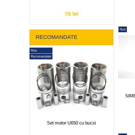
75 lei
Nou
RECOMANDATE
Nou
Recomandate
SIM
Set motor U650 cu bucsi