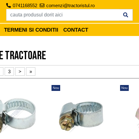
0741168552
comenzi@tractoristul.ro
TERMENI SI CONDITII
CONTACT
e tractoare
3
>
»
Nou
Nou