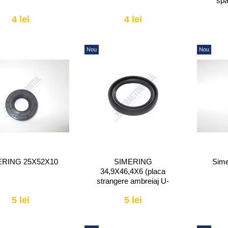
spa
4 lei
4 lei
Nou
Nou
ERING 25X52X10
SIMERING
Sime
34,9X46,4X6 (placa
strangere ambreiaj U-
650)
5 lei
5 lei