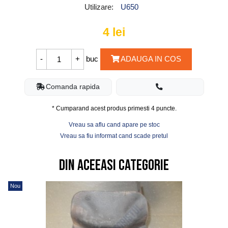
Utilizare:
U650
4
lei
buc
ADAUGA IN COS
Comanda rapida
* Cumparand acest produs primesti
4
puncte.
Vreau sa aflu cand apare pe stoc
Vreau sa fiu informat cand scade pretul
Din aceeasi categorie
Nou