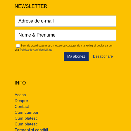
NEWSLETTER
Sunt de acord sa primesc mesaje cu caracter de marketing si declar ca am
citit
Politica de confidentialitate
Ma abonez
Dezabonare
INFO
Acasa
Despre
Contact
Cum cumpar
Cum platesc
Cum platesc
Termeni si conditii