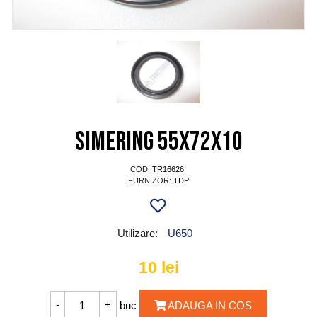
SIMERING 55X72X10
COD:
TR16626
FURNIZOR:
TDP
Utilizare:
U650
10
lei
buc
ADAUGA IN COS