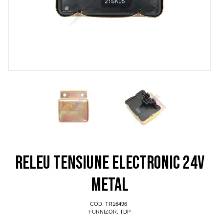
Releu tensiune electronic 24V
metal
COD:
TR16496
FURNIZOR:
TDP