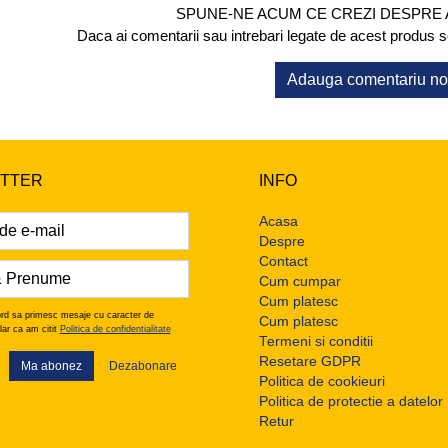
SPUNE-NE ACUM CE CREZI DESPRE
Daca ai comentarii sau intrebari legate de acest produs scr
Adauga comentariu n
TTER
INFO
Acasa
Despre
Contact
Cum cumpar
Cum platesc
rd sa primesc mesaje cu caracter de
Cum platesc
lar ca am citit
Politica de confidentialitate
Termeni si conditii
Resetare GDPR
Ma abonez
Dezabonare
Politica de cookieuri
Politica de protectie a datelor
Retur