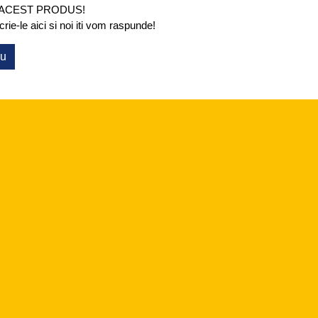
 ACEST PRODUS!
ie-le aici si noi iti vom raspunde!
ou