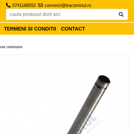
0741168552
comenzi@tractoristul.ro
TERMENI SI CONDITII
CONTACT
ese camioane