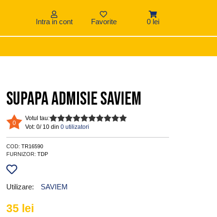
Intra in cont
Favorite
0 lei
Supapa admisie saviem
Votul tau:
0
Vot:
0/ 10 din
0 utilizatori
COD:
TR16590
FURNIZOR:
TDP
Utilizare:
SAVIEM
35
lei