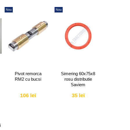
Nou
Nou
Nou
Pivot remorca
Simering 60x75x8
Supapa e
RM2 cu bucsi
rosu distributie
ra
Saviem
106 lei
35 lei
25 
i