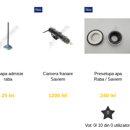
Nou
Nou
apa admisie
Camera franare
Presetupa apa
raba
Saviem
Raba / Saviem
25 lei
1200 lei
240 lei
0
Vot:
0/ 10 din 0 utilizator