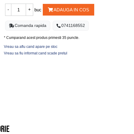
buc
ADAUGA IN COS
Comanda rapida
0741168552
* Cumparand acest produs primesti
35
puncte.
Vreau sa aflu cand apare pe stoc
Vreau sa fiu informat cand scade pretul
orie