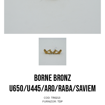
Borne bronz
U650/U445/ARO/RABA/SAVIEM
COD:
TR0213
FURNIZOR:
TDP