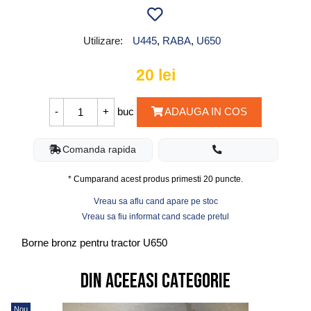
Utilizare:
U445
,
RABA
,
U650
20
lei
buc
ADAUGA IN COS
Comanda rapida
* Cumparand acest produs primesti
20
puncte.
Vreau sa aflu cand apare pe stoc
Vreau sa fiu informat cand scade pretul
Borne bronz pentru tractor U650
Din aceeasi categorie
Nou