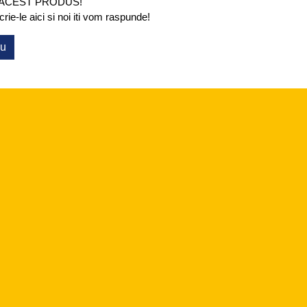
 ACEST PRODUS!
ie-le aici si noi iti vom raspunde!
ou