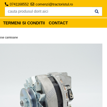
0741168552
comenzi@tractoristul.ro
TERMENI SI CONDITII
CONTACT
ese camioane