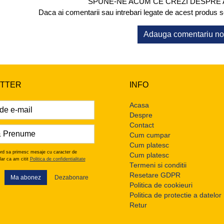
SPUNE-NE ACUM CE CREZI DESPRE
Daca ai comentarii sau intrebari legate de acest produs scr
Adauga comentariu n
TTER
INFO
Acasa
Despre
Contact
Cum cumpar
Cum platesc
rd sa primesc mesaje cu caracter de
Cum platesc
lar ca am citit
Politica de confidentialitate
Termeni si conditii
Resetare GDPR
Ma abonez
Dezabonare
Politica de cookieuri
Politica de protectie a datelor
Retur