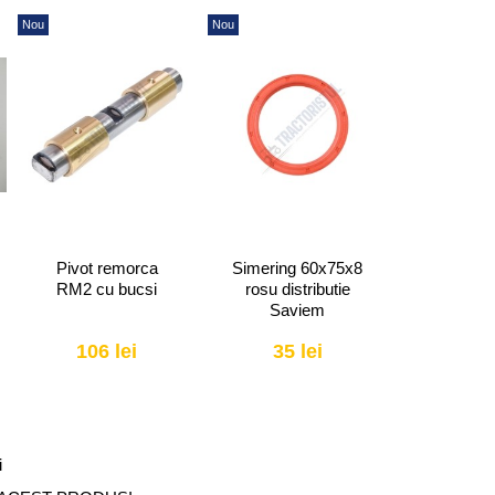
Nou
Nou
Nou
Pivot remorca
Simering 60x75x8
Supapa e
RM2 cu bucsi
rosu distributie
ra
Saviem
106 lei
35 lei
25 
i