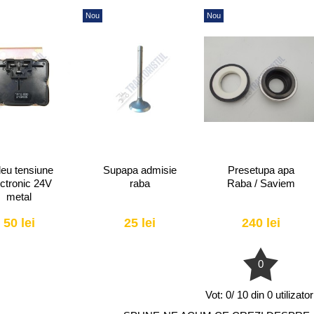
Nou
Nou
eu tensiune
Supapa admisie
Presetupa apa
ectronic 24V
raba
Raba / Saviem
metal
50 lei
25 lei
240 lei
0
Vot:
0/ 10 din 0 utilizator