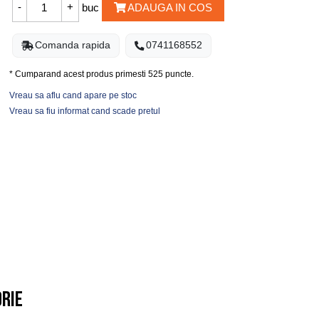
buc
ADAUGA IN COS
Comanda rapida
0741168552
* Cumparand acest produs primesti
525
puncte.
Vreau sa aflu cand apare pe stoc
Vreau sa fiu informat cand scade pretul
orie