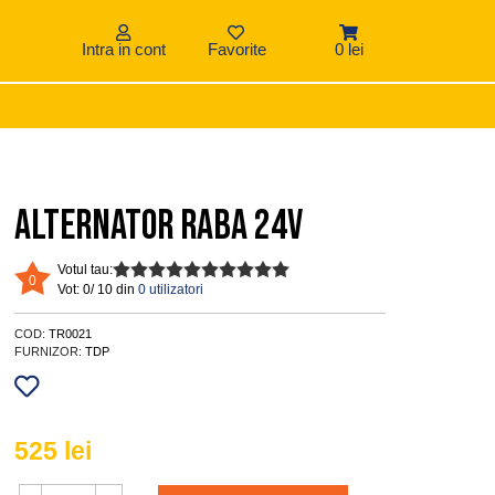
Intra in cont
Favorite
0 lei
Alternator RABA 24V
Votul tau:
0
Vot:
0/ 10 din
0 utilizatori
COD:
TR0021
FURNIZOR:
TDP
525
lei