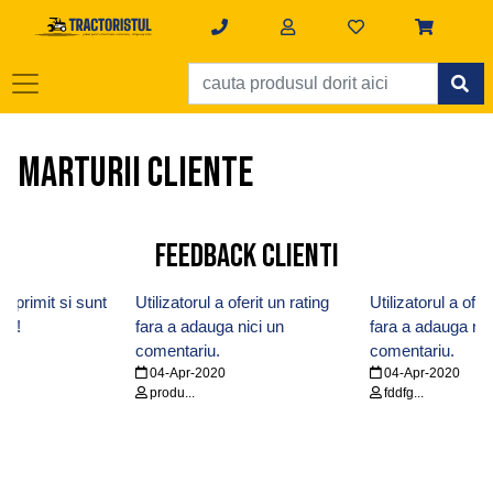
Marturii cliente
Feedback clienti
m primit si sunt
Utilizatorul a oferit un rating
Utilizatorul a ofer
ta!
fara a adauga nici un
fara a adauga nic
comentariu.
comentariu.
04-Apr-2020
04-Apr-2020
produ...
fddfg...