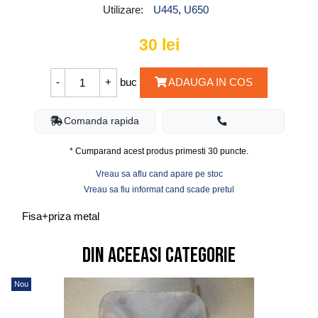
Utilizare:
U445
,
U650
30
lei
buc
ADAUGA IN COS
Comanda rapida
* Cumparand acest produs primesti
30
puncte.
Vreau sa aflu cand apare pe stoc
Vreau sa fiu informat cand scade pretul
Fisa+priza metal
Din aceeasi categorie
Nou