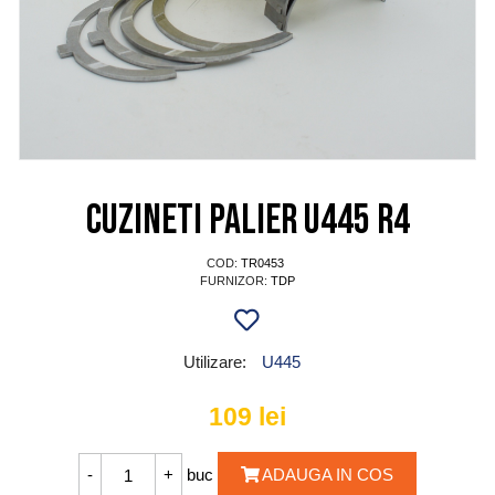
Cuzineti palier U445 R4
COD:
TR0453
FURNIZOR:
TDP
Utilizare:
U445
109
lei
buc
ADAUGA IN COS