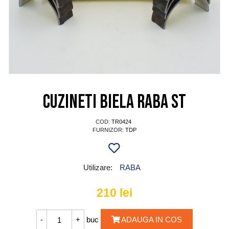
Cuzineti biela RABA ST
COD:
TR0424
FURNIZOR:
TDP
Utilizare:
RABA
210
lei
buc
ADAUGA IN COS