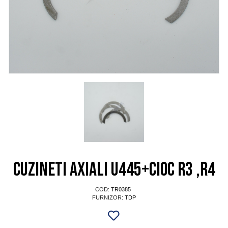
Cuzineti axiali U445+cioc R3 ,R4
COD:
TR0385
FURNIZOR:
TDP