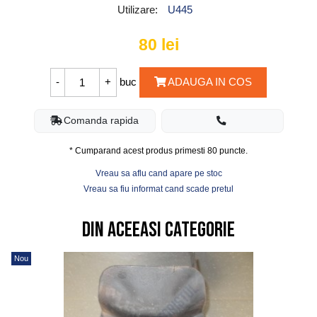
Utilizare:
U445
80
lei
buc
ADAUGA IN COS
Comanda rapida
* Cumparand acest produs primesti
80
puncte.
Vreau sa aflu cand apare pe stoc
Vreau sa fiu informat cand scade pretul
Din aceeasi categorie
Nou