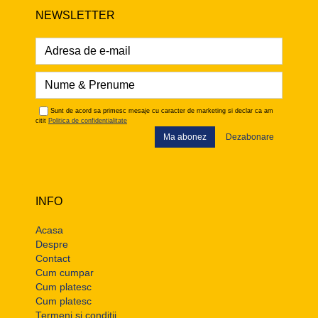
NEWSLETTER
Sunt de acord sa primesc mesaje cu caracter de marketing si declar ca am
citit
Politica de confidentialitate
Ma abonez
Dezabonare
INFO
Acasa
Despre
Contact
Cum cumpar
Cum platesc
Cum platesc
Termeni si conditii