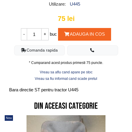
Utilizare:
U445
75
lei
buc
ADAUGA IN COS
Comanda rapida
* Cumparand acest produs primesti
75
puncte.
Vreau sa aflu cand apare pe stoc
Vreau sa fiu informat cand scade pretul
Bara directie ST pentru tractor U445
Din aceeasi categorie
Nou