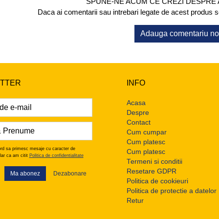
SPUNE-NE ACUM CE CREZI DESPRE
Daca ai comentarii sau intrebari legate de acest produs scr
Adauga comentariu n
TTER
INFO
Acasa
Despre
Contact
Cum cumpar
Cum platesc
rd sa primesc mesaje cu caracter de
Cum platesc
lar ca am citit
Politica de confidentialitate
Termeni si conditii
Resetare GDPR
Ma abonez
Dezabonare
Politica de cookieuri
Politica de protectie a datelor
Retur