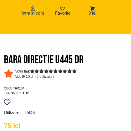
Intra in cont
Favorite
0 lei
Bara directie U445 DR
Votul tau:
0
Vot:
0/ 10 din
0 utilizatori
COD:
TR0164
FURNIZOR:
TDP
Utilizare:
U445
75
lei