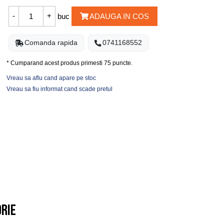
buc
ADAUGA IN COS
Comanda rapida
0741168552
* Cumparand acest produs primesti
75
puncte.
Vreau sa aflu cand apare pe stoc
Vreau sa fiu informat cand scade pretul
orie