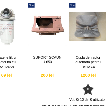
Nou
Nou
terie filtru
SUPORT SCAUN
Cupla de tractor
otorina cu
U 650
automata pentru
pompa de
remorca
are (filtru cu
69 lei
200 lei
1200 lei
aerisitor)
0
Vot:
0/ 10 din 0 utilizator