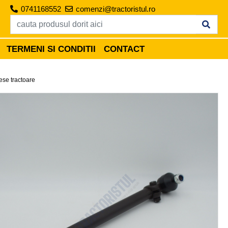
0741168552
comenzi@tractoristul.ro
TERMENI SI CONDITII
CONTACT
ese tractoare