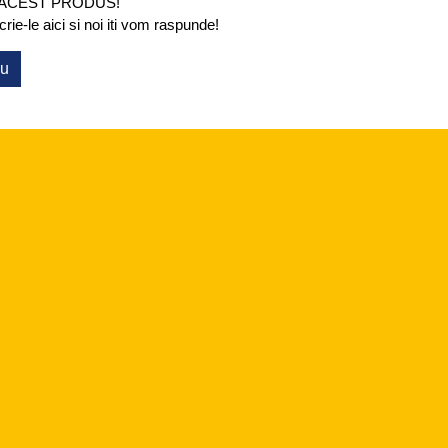
 ACEST PRODUS!
ie-le aici si noi iti vom raspunde!
ou