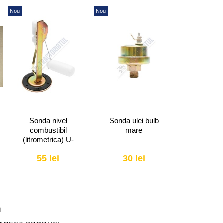
Nou
Nou
Nou
Sonda nivel
Sonda ulei bulb
Arbore c
combustibil
mare
simering 
(litrometrica) U-
650-U
650
55 lei
30 lei
1290
i