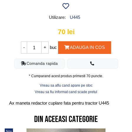
Utilizare:
U445
70
lei
buc
ADAUGA IN COS
Comanda rapida
* Cumparand acest produs primesti
70
puncte.
Vreau sa aflu cand apare pe stoc
Vreau sa fiu informat cand scade pretul
Ax maneta redactor cuplare fata pentru tractor U445
Din aceeasi categorie
Nou