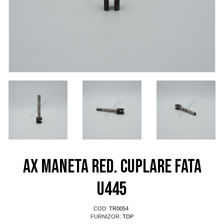
Ax maneta red. cuplare fata
U445
COD:
TR0054
FURNIZOR:
TDP