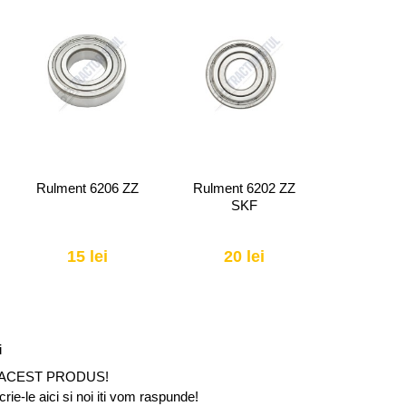
Rulment 6206 ZZ
Rulment 6202 ZZ
Rulment
SKF
15 lei
20 lei
5 l
i
 ACEST PRODUS!
ie-le aici si noi iti vom raspunde!