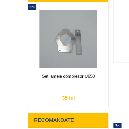
Nou
Set lamele compresor U650
35 lei
RECOMANDATE
Nou
Nou
Nou