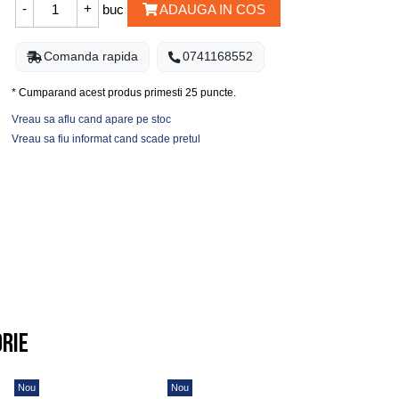
buc
ADAUGA IN COS
Comanda rapida
0741168552
* Cumparand acest produs primesti
25
puncte.
Vreau sa aflu cand apare pe stoc
Vreau sa fiu informat cand scade pretul
orie
Nou
Nou
Nou