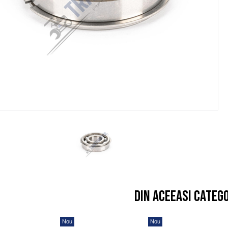
Din aceeasi categ
Nou
Nou