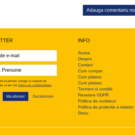
Adauga comentariu n
TTER
INFO
Acasa
Despre
Contact
Cum cumpar
Cum platesc
rd sa primesc mesaje cu caracter de
Cum platesc
lar ca am citit
Politica de confidentialitate
Termeni si conditii
Resetare GDPR
Ma abonez
Dezabonare
Politica de cookieuri
Politica de protectie a datelor
Retur