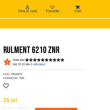
Intra in cont
Favorite
0 lei
Rulment 6210 ZNR
Votul tau:
0
Vot:
0/ 10 din
0 utilizatori
COD:
TR16473
FURNIZOR:
TDP
25
lei