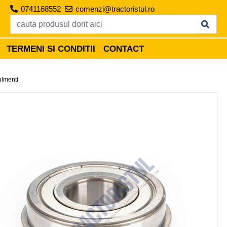
0741168552
comenzi@tractoristul.ro
TERMENI SI CONDITII
CONTACT
lmenti