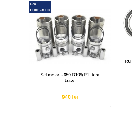
Nou
Recomandate
-2
Rulment 6016-2
Rulment 6015 2
Rul
RS
RS
Set motor U650 D109(R1) fara
bucsi
35 lei
22 lei
940 lei