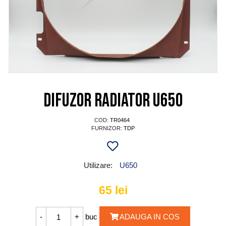
Difuzor radiator U650
COD:
TR0464
FURNIZOR:
TDP
Utilizare:
U650
65
lei
buc
ADAUGA IN COS