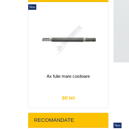
Nou
Ax fulie mare cositoare
80 lei
RECOMANDATE
Nou
Nou
Nou