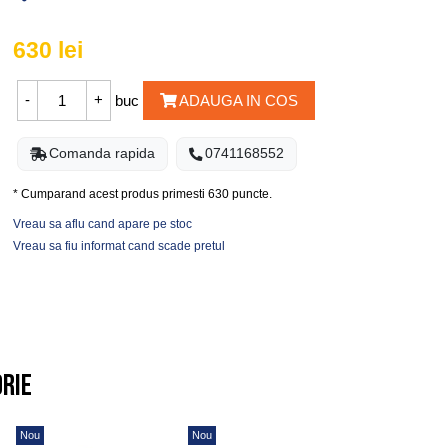
630
lei
buc
ADAUGA IN COS
Comanda rapida
0741168552
* Cumparand acest produs primesti
630
puncte.
Vreau sa aflu cand apare pe stoc
Vreau sa fiu informat cand scade pretul
orie
Nou
Nou
Nou