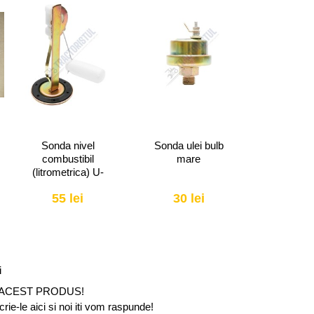
Sonda nivel
Sonda ulei bulb
Arbore c
combustibil
mare
simering 
(litrometrica) U-
650-U
650
55 lei
30 lei
1290
i
 ACEST PRODUS!
ie-le aici si noi iti vom raspunde!