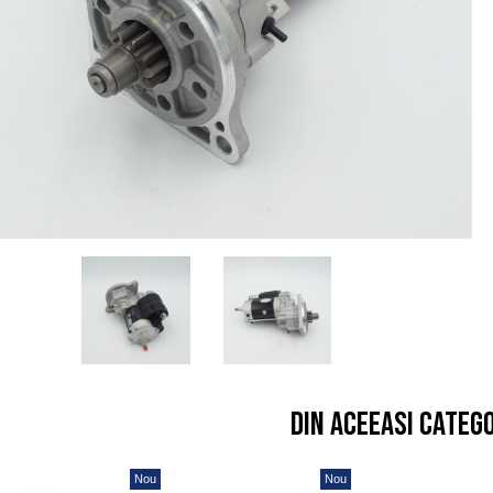
Din aceeasi categ
Nou
Nou