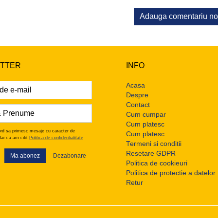
Adauga comentariu n
TTER
INFO
Acasa
Despre
Contact
Cum cumpar
Cum platesc
rd sa primesc mesaje cu caracter de
Cum platesc
lar ca am citit
Politica de confidentialitate
Termeni si conditii
Resetare GDPR
Ma abonez
Dezabonare
Politica de cookieuri
Politica de protectie a datelor
Retur