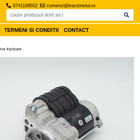
0741168552
comenzi@tractoristul.ro
TERMENI SI CONDITII
CONTACT
ese tractoare