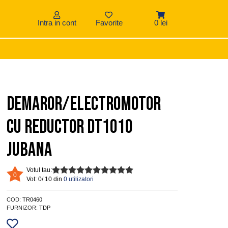
Intra in cont
Favorite
0 lei
Demaror/Electromotor
cu reductor DT1010
JUBANA
Votul tau:
0
Vot:
0/ 10 din
0 utilizatori
COD:
TR0460
FURNIZOR:
TDP