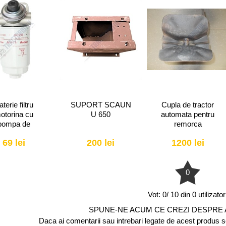
terie filtru
SUPORT SCAUN
Cupla de tractor
otorina cu
U 650
automata pentru
pompa de
remorca
are (filtru cu
69 lei
200 lei
1200 lei
aerisitor)
0
Vot:
0/ 10 din 0 utilizator
SPUNE-NE ACUM CE CREZI DESPRE
Daca ai comentarii sau intrebari legate de acest produs scr