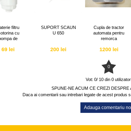
ORT SCAUN
Cupla de tractor
Sonda nivel
U 650
automata pentru
combustibil
remorca
(litrometrica) U-
650
200 lei
1200 lei
55 lei
0
Vot:
0/ 10 din 0 utilizator
SPUNE-NE ACUM CE CREZI DESPRE
Daca ai comentarii sau intrebari legate de acest produs scr
Adauga comentariu n