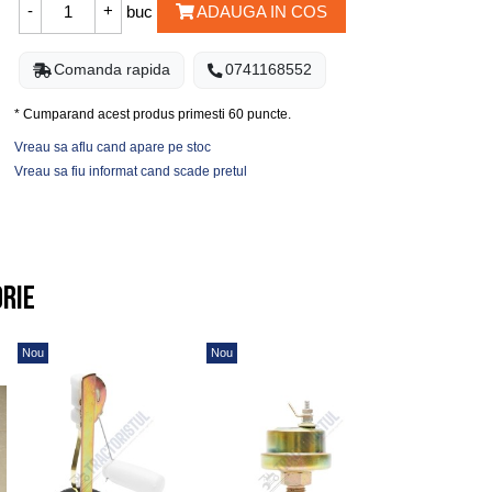
buc
ADAUGA IN COS
Comanda rapida
0741168552
* Cumparand acest produs primesti
60
puncte.
Vreau sa aflu cand apare pe stoc
Vreau sa fiu informat cand scade pretul
orie
Nou
Nou
Nou