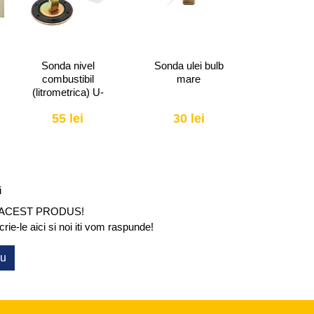
Sonda ulei bulb
Arbore cotit pe
Cilindru h
mare
simering forjat U-
fi100 
650-U 800
30 lei
1290 lei
420 
i
 ACEST PRODUS!
ie-le aici si noi iti vom raspunde!
ou