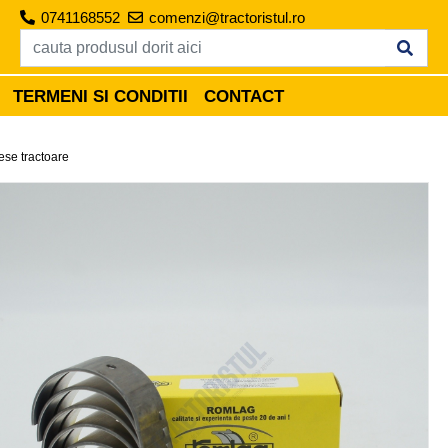
0741168552
comenzi@tractoristul.ro
TERMENI SI CONDITII
CONTACT
ese tractoare