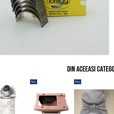
Din aceeasi categ
Nou
Nou