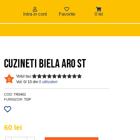
Intra in cont
Favorite
0 lei
Cuzineti biela ARO ST
Votul tau:
0
Vot:
0/ 10 din
0 utilizatori
COD:
TR0401
FURNIZOR:
TDP
60
lei