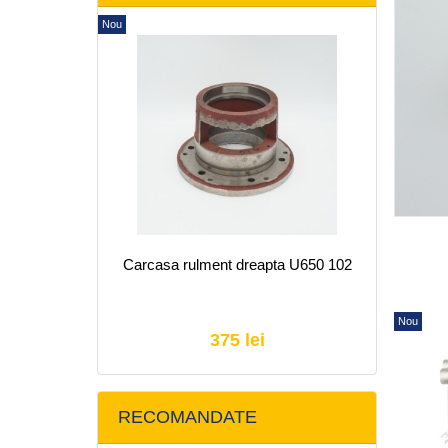
Nou
Carcasa rulment dreapta U650 102
Nou
Nou
Nou
375 lei
RECOMANDATE