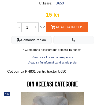
Utilizare:
U650
15
lei
buc
ADAUGA IN COS
Comanda rapida
* Cumparand acest produs primesti
15
puncte.
Vreau sa aflu cand apare pe stoc
Vreau sa fiu informat cand scade pretul
Cot pompa PH801 pentru tractor U650
Din aceeasi categorie
Nou