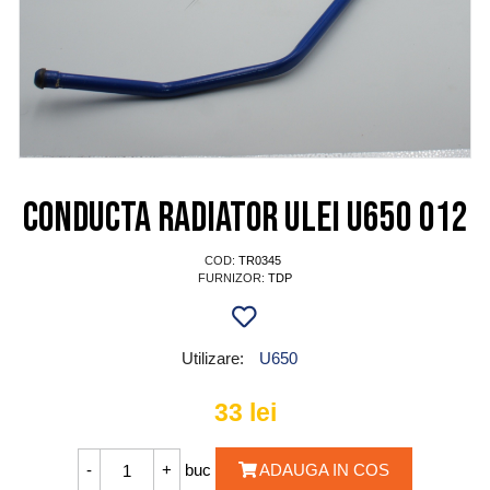
Conducta radiator ulei U650 012
COD:
TR0345
FURNIZOR:
TDP
Utilizare:
U650
33
lei
buc
ADAUGA IN COS