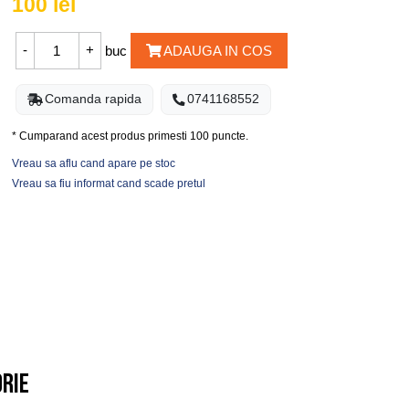
100
lei
buc
ADAUGA IN COS
Comanda rapida
0741168552
* Cumparand acest produs primesti
100
puncte.
Vreau sa aflu cand apare pe stoc
Vreau sa fiu informat cand scade pretul
orie