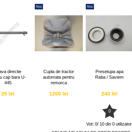
Nou
Nou
ava directie
Cupla de tractor
Presetupa apa
u cap bara U-
automata pentru
Raba / Saviem
445
remorca
25 lei
1200 lei
240 lei
0
Vot:
0/ 10 din 0 utilizator