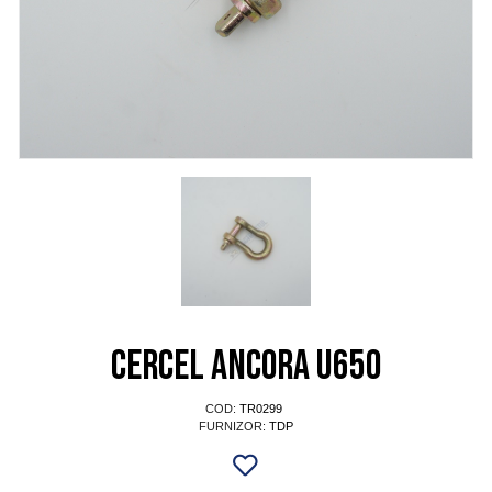
Cercel ancora U650
COD:
TR0299
FURNIZOR:
TDP