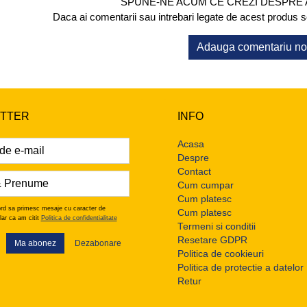
SPUNE-NE ACUM CE CREZI DESPRE
Daca ai comentarii sau intrebari legate de acest produs scr
Adauga comentariu n
TTER
INFO
Acasa
Despre
Contact
Cum cumpar
Cum platesc
rd sa primesc mesaje cu caracter de
Cum platesc
lar ca am citit
Politica de confidentialitate
Termeni si conditii
Resetare GDPR
Ma abonez
Dezabonare
Politica de cookieuri
Politica de protectie a datelor
Retur