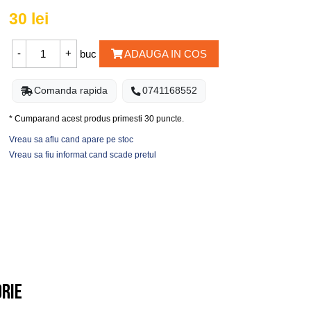
30
lei
buc
ADAUGA IN COS
Comanda rapida
0741168552
* Cumparand acest produs primesti
30
puncte.
Vreau sa aflu cand apare pe stoc
Vreau sa fiu informat cand scade pretul
orie