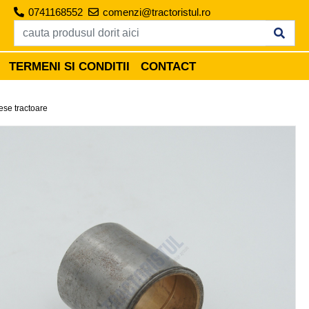
0741168552
comenzi@tractoristul.ro
TERMENI SI CONDITII
CONTACT
ese tractoare