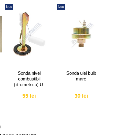
Nou
Nou
Nou
Sonda nivel
Sonda ulei bulb
Arbore c
combustibil
mare
simering 
(litrometrica) U-
650-U
650
55 lei
30 lei
1290
i