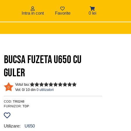
Intra in cont
Favorite
0 lei
Bucsa fuzeta U650 cu
guler
Votul tau:
0
Vot:
0/ 10 din
0 utilizatori
COD:
TR0248
FURNIZOR:
TDP
Utilizare:
U650