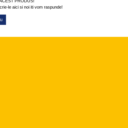
 ACEST PRODUS!
ie-le aici si noi iti vom raspunde!
ou