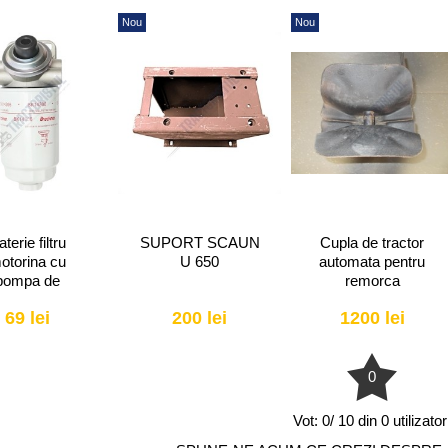
Nou
Nou
terie filtru
SUPORT SCAUN
Cupla de tractor
otorina cu
U 650
automata pentru
pompa de
remorca
are (filtru cu
69 lei
200 lei
1200 lei
aerisitor)
0
Vot:
0/ 10 din 0 utilizator