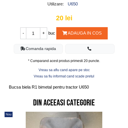
Utilizare:
U650
20
lei
buc
ADAUGA IN COS
Comanda rapida
* Cumparand acest produs primesti
20
puncte.
Vreau sa aflu cand apare pe stoc
Vreau sa fiu informat cand scade pretul
Bucsa biela R1 bimetal pentru tractor U650
Din aceeasi categorie
Nou