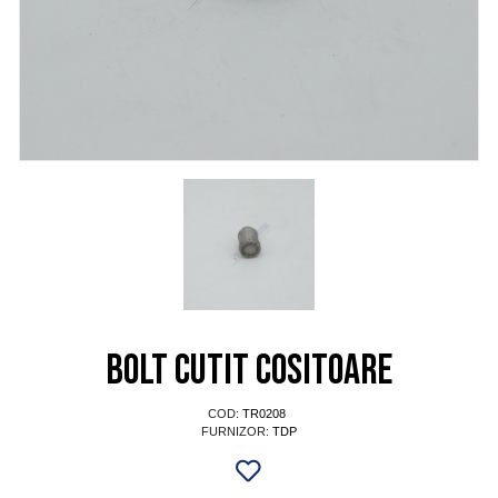
Bolt cutit cositoare
COD:
TR0208
FURNIZOR:
TDP