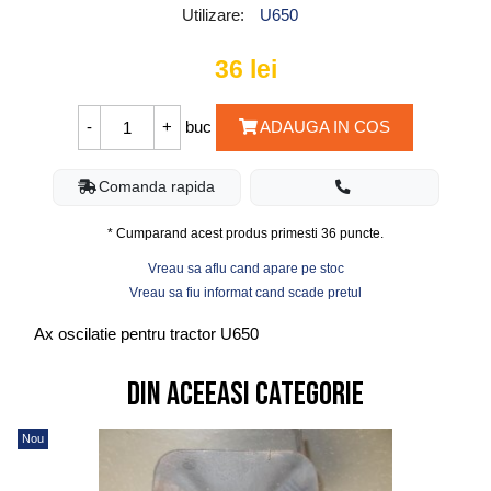
Utilizare:
U650
36
lei
buc
ADAUGA IN COS
Comanda rapida
* Cumparand acest produs primesti
36
puncte.
Vreau sa aflu cand apare pe stoc
Vreau sa fiu informat cand scade pretul
Ax oscilatie pentru tractor U650
Din aceeasi categorie
Nou